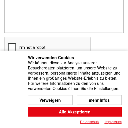
Wir verwenden Cookies
Wir können diese zur Analyse unserer
Besucherdaten platzieren, um unsere Website zu
verbessern, personalisierte Inhalte anzuzeigen und
Ihnen ein großartiges Website-Erlebnis zu bieten.
Für weitere Informationen zu den von uns
mit * gekennzeichnete Felder sind Pflichtfelder
verwendeten Cookies öffnen Sie die Einstellungen.
Startseite
Registrieren
Kontakt
FAQ
Passwort vergessen
Verweigern
mehr Infos
Impressum
Datenschutz
Alle Akzeptieren
Datenschutz
Impressum